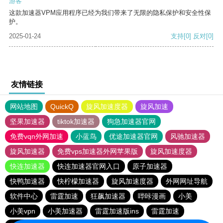
游客
这款加速器VPM应用程序已经为我们带来了无限的隐私保护和安全性保
护。
2025-01-24
支持
[0]
反对
[0]
友情链接
网站地图
QuickQ
旋风加速度器
旋风加速
坚果加速器
tiktok加速器
狗急加速器官网
免费vqn外网加速
小蓝鸟
优途加速器官网
风驰加速器
旋风加速器
免费vps加速器外网苹果版
旋风加速度器
快连加速器
快连加速器官网入口
原子加速器
快鸭加速器
快柠檬加速器
旋风加速度器
外网网址导航
软件中心
雷霆加速
狂飙加速器
哔咔漫画
小美
小美vpn
小美加速器
雷霆加速版ins
雷霆加速