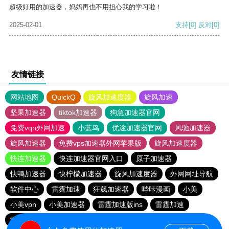
超级好用的加速器，妈妈再也不用担心我的学习啦！
2025-02-01
支持
[0]
反对
[0]
友情链接
网站地图
QuickQ
旋风加速度器
旋风加速
坚果加速器
tiktok加速器
狗急加速器官网
免费vqn外网加速
小蓝鸟
优途加速器官网
风驰加速器
旋风加速器
免费vps加速器外网苹果版
旋风加速度器
快连加速器
快连加速器官网入口
原子加速器
快鸭加速器
快柠檬加速器
旋风加速度器
外网网址导航
软件中心
雷霆加速
狂飙加速器
哔咔漫画
小美
小美vpn
小美加速器
雷霆加速版ins
雷霆加速
雷霆加速下载
海鸥加速度
海鸥加速器下载