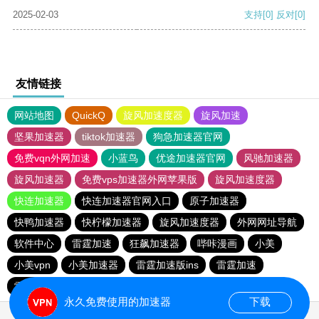
2025-02-03
支持
[0]
反对
[0]
友情链接
网站地图
QuickQ
旋风加速度器
旋风加速
坚果加速器
tiktok加速器
狗急加速器官网
免费vqn外网加速
小蓝鸟
优途加速器官网
风驰加速器
旋风加速器
免费vps加速器外网苹果版
旋风加速度器
快连加速器
快连加速器官网入口
原子加速器
快鸭加速器
快柠檬加速器
旋风加速度器
外网网址导航
软件中心
雷霆加速
狂飙加速器
哔咔漫画
小美
小美vpn
小美加速器
雷霆加速版ins
雷霆加速
雷霆加速下载
海鸥加速度
海鸥加速器下载
永久免费使用的加速器
下载