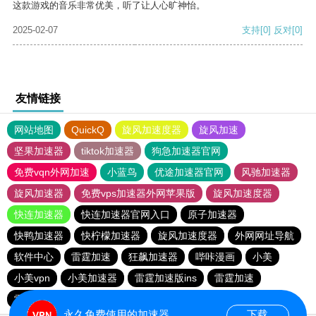
这款游戏的音乐非常优美，听了让人心旷神怡。
2025-02-07
支持
[0]
反对
[0]
友情链接
网站地图
QuickQ
旋风加速度器
旋风加速
坚果加速器
tiktok加速器
狗急加速器官网
免费vqn外网加速
小蓝鸟
优途加速器官网
风驰加速器
旋风加速器
免费vps加速器外网苹果版
旋风加速度器
快连加速器
快连加速器官网入口
原子加速器
快鸭加速器
快柠檬加速器
旋风加速度器
外网网址导航
软件中心
雷霆加速
狂飙加速器
哔咔漫画
小美
小美vpn
小美加速器
雷霆加速版ins
雷霆加速
雷霆加速下载
海鸥加速度
海鸥加速器下载
永久免费使用的加速器
下载