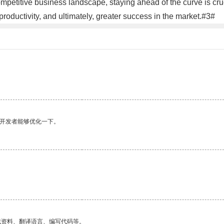
 competitive business landscape, staying ahead of the curve is cr
productivity, and ultimately, greater success in the market.#3#
望开发者能够优化一下。
找资料、翻译语言、编写代码等。