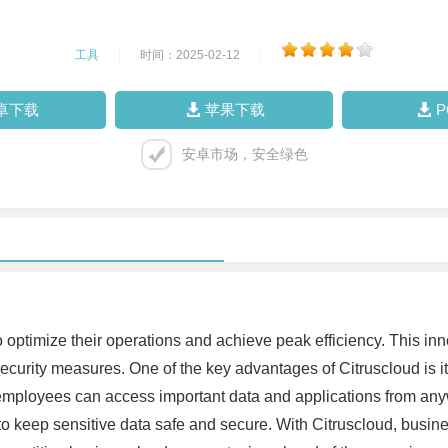
工具
|
时间：2025-02-12
|
卓下载
苹果下载
安卓市场，安全绿色
 optimize their operations and achieve peak efficiency. This inn
d security measures. One of the key advantages of Citruscloud is 
mployees can access important data and applications from any
to keep sensitive data safe and secure. With Citruscloud, busine