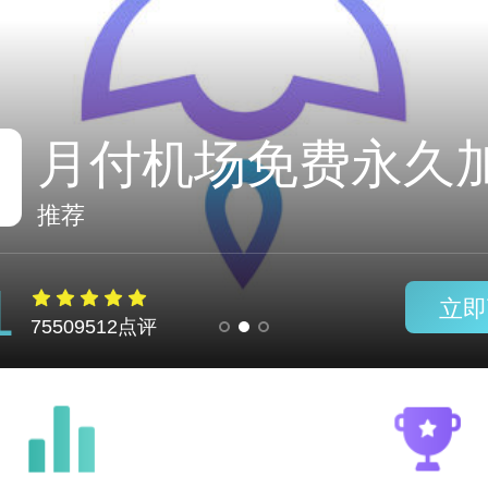
宙斯加速器打不开
推荐
1
立即
75509512点评